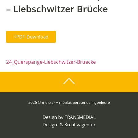
– Liebschwitzer Brücke
PDF-Download
24_Querspange-Liebschwitzer-Bruecke
2026 © meister + möbius beratende ingenieure
Design by
TRANSMEDIAL
Design- & Kreativagentur